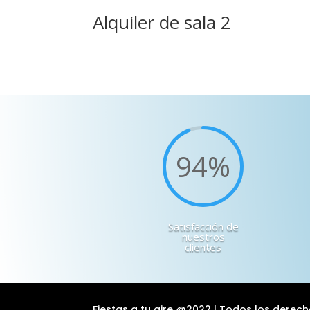
Alquiler de sala 2
94
%
Satisfacción de
nuestros
clientes
Fiestas a tu aire @2022 | Todos los dere