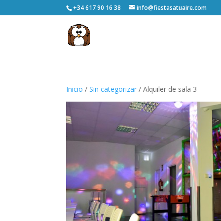
+34 617 90 16 38
info@fiestasatuaire.com
Inicio
/
Sin categorizar
/ Alquiler de sala 3